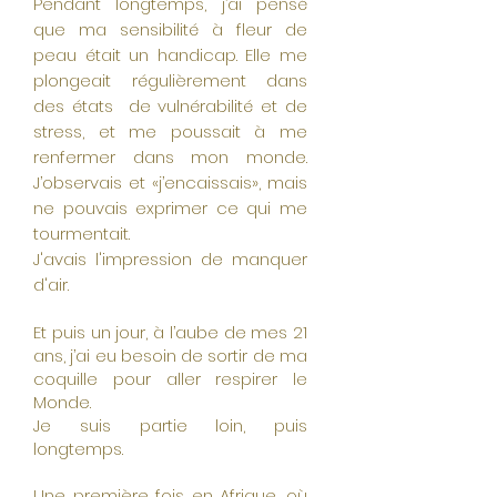
Pendant longtemps, j’ai pensé
que ma sensibilité à fleur de
peau était un handicap. Elle me
plongeait régulièrement dans
des états de vulnérabilité et de
stress, et me poussait à me
renfermer dans mon monde.
J’observais et «j’encaissais», mais
ne pouvais exprimer ce qui me
tourmentait.
J'avais l'impression de manquer
d'air.
Et puis un jour, à l’aube de mes 21
ans, j’ai eu besoin de sortir de ma
coquille pour aller respirer le
Monde.
Je suis partie loin, puis
longtemps.
Une première fois en Afrique, où